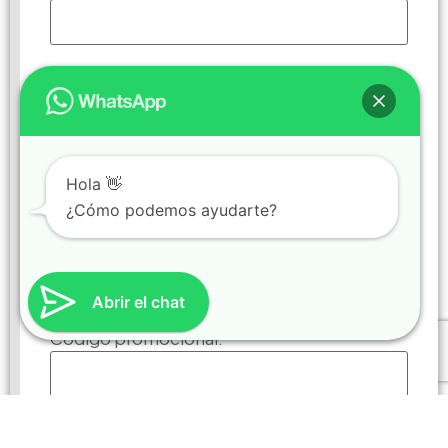
Email:
*
Fecha de ingreso
*
Hola 👋
¿Cómo podemos ayudarte?
Fecha de salida
*
Abrir el chat
Código promocional:
*
Enviar